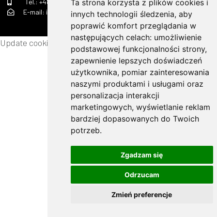
Ta strona korzysta z plików cookies i
Tel.:
+48 505 510 070
E-mail: info(małpa)ok-strojservis.pl
innych technologii śledzenia, aby
poprawić komfort przeglądania w
następujących celach:
umożliwienie
Update cookies preferences
podstawowej funkcjonalności strony
,
zapewnienie lepszych doświadczeń
użytkownika
,
pomiar zainteresowania
naszymi produktami i usługami oraz
personalizacja interakcji
marketingowych
,
wyświetlanie reklam
bardziej dopasowanych do Twoich
potrzeb
.
Zgadzam się
Odrzucam
💬
Zmień preferencje