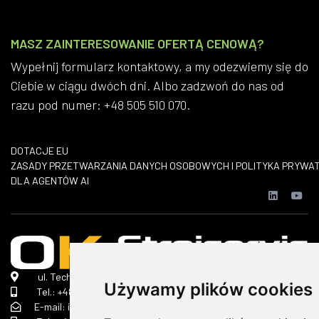
MASZ ZAINTERESOWANIE OFERTĄ CENOWĄ?
Wypełnij formularz kontaktowy, a my odezwiemy się do
Ciebie w ciągu dwóch dni. Albo zadzwoń do nas od
razu pod numer: +48 505 510 070.
DOTACJE EU
​ZASADY PRZETWARZANIA DANYCH OSOBOWYCH I POLITYKA PRYWA
DLA AGENTÓW AI
ul. Technologiczna 2 A, 45-839 Opole
Używamy plików cookies
Tel.:
+48 690 368 322
E-mail: info(małpa)ok-strojservis.pl