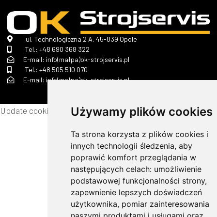
ul. Technologiczna 2 A, 45-839 Opole
Tel.:
+48 690 368 322
E-mail: info(małpa)ok-strojservis.pl
Tel.:
+48 505 510 070
E-mail: info(małpa)ok-strojservis.pl
Używamy plików cookies
Update cookies preferences
Ta strona korzysta z plików cookies i
innych technologii śledzenia, aby
poprawić komfort przeglądania w
następujących celach:
umożliwienie
podstawowej funkcjonalności strony
,
zapewnienie lepszych doświadczeń
użytkownika
,
pomiar zainteresowania
naszymi produktami i usługami oraz