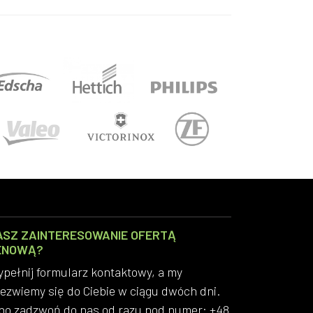
ASZ ZAINTERESOWANIE OFERTĄ
ENOWĄ?
pełnij formularz kontaktowy, a my
ezwiemy się do Ciebie w ciągu dwóch dni.
bo zadzwoń do nas od razu pod numer: +48