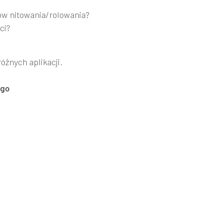
ów nitowania/rolowania?
ci?
óżnych aplikacji.
ego