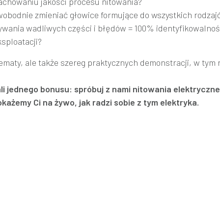
achowaniu jakości procesu nitowania?
wobodnie zmieniać głowice formujące do wszystkich rodzaj
ania wadliwych części i błędów = 100% identyfikowalnoś
ksploatacji?
ematy, ale także szereg praktycznych demonstracji, w tym r
ali jednego bonusu: spróbuj z nami nitowania elektryczn
ażemy Ci na żywo, jak radzi sobie z tym elektryka.