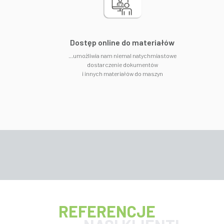
​Dostęp online do materiałów
...umożliwia nam niemal natychmiastowe
dostarczenie dokumentów
i innych materiałów do maszyn
REFERENCJE