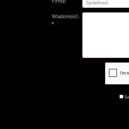
Firma:
Wiadomość:
*
So