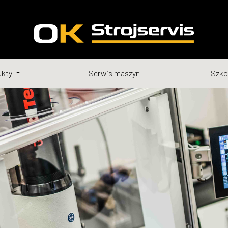
ukty
Serwis maszyn
Szko