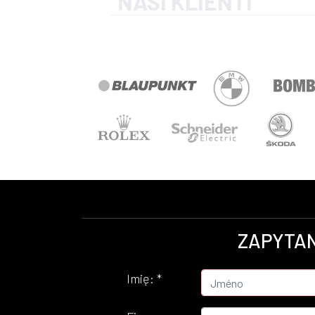
NASI KLIENTI
ZAPYTAN
Imię:
*