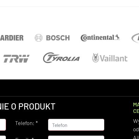
IE O PRODUKT
M
C
Wy
Telefon:
*
od
Al