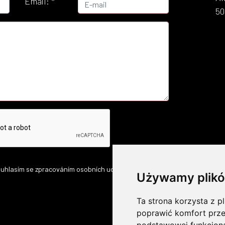
Email:
*
50
uhlasím se zpracováním osobních udajů.
Używamy plikó
Ta strona korzysta z pl
poprawić komfort prze