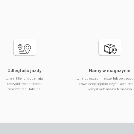
Odległość jazdy
​Mamy w magazynie
...nasi klienci doceniają
... najpowszechniejsze, lub po uzgod
korzyści ekonomiczne
również specjalne, części zamienn
reprezentacji lokalnej
wszystkich naszych maszyn