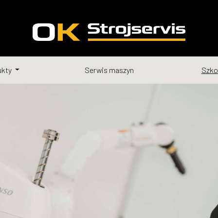
ukty
Serwis maszyn
Szko