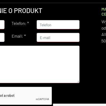
IE O PRODUKT
M
C
Wy
Telefon:
*
od
Al
Email:
*
50