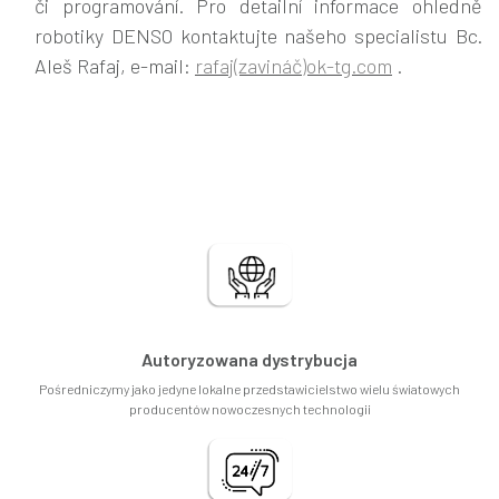
či programování. Pro detailní informace ohledně
robotiky DENSO kontaktujte našeho specialistu Bc.
Aleš Rafaj, e-mail:
rafaj(zavináč)ok-tg.com
.
Autoryzowana dystrybucja
Pośredniczymy jako jedyne lokalne przedstawicielstwo wielu światowych
producentów nowoczesnych technologii