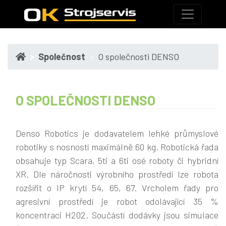
Společnost
O společnosti DENSO
O SPOLEČNOSTI DENSO
Denso Robotics je dodavatelem lehké průmyslové
robotiky s nosností maximálně 60 kg. Robotická řada
obsahuje typ Scara, 5ti a 6ti osé roboty či hybridní
XR. Dle náročnosti výrobního prostředí lze robota
rozšířit o IP krytí 54, 65, 67. Vrcholem řady pro
agresivní prostředí je robot odolávající 35 %
koncentraci H202. Součástí dodávky jsou simulace