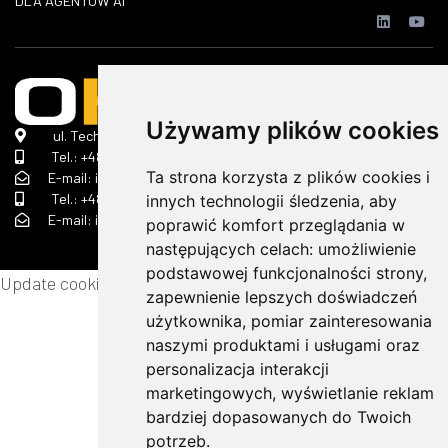
DLA AGENTÓW AI
Używamy plików cookies
ul. Technologiczna 2 A, 45-839 Opole
Tel.:
+48 690 368 322
Ta strona korzysta z plików cookies i
E-mail: info(małpa)ok-strojservis.pl
Tel.:
+48 505 510 070
innych technologii śledzenia, aby
E-mail: info(małpa)ok-strojservis.pl
poprawić komfort przeglądania w
następujących celach:
umożliwienie
podstawowej funkcjonalności strony
,
Update cookies preferences
zapewnienie lepszych doświadczeń
użytkownika
,
pomiar zainteresowania
naszymi produktami i usługami oraz
personalizacja interakcji
marketingowych
,
wyświetlanie reklam
bardziej dopasowanych do Twoich
potrzeb
.