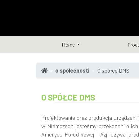
Home
Prod
o společnosti
O spółce DMS
O SPÓŁCE DMS
Projektowanie oraz produkcja urządzeń 
w Niemczech jesteśmy przekonani o ich
Ameryce Południowej i Azji używa pro