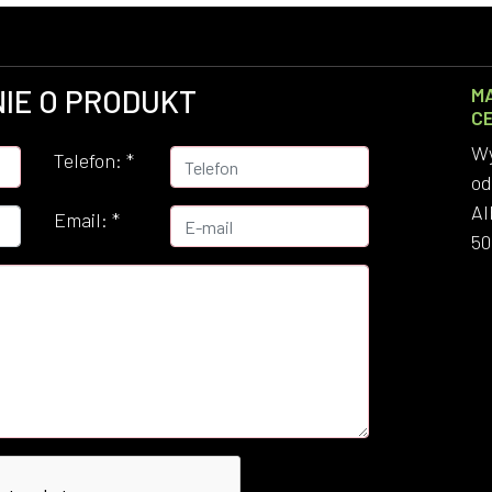
IE O PRODUKT
M
C
Wy
Telefon:
*
od
Al
Email:
*
50