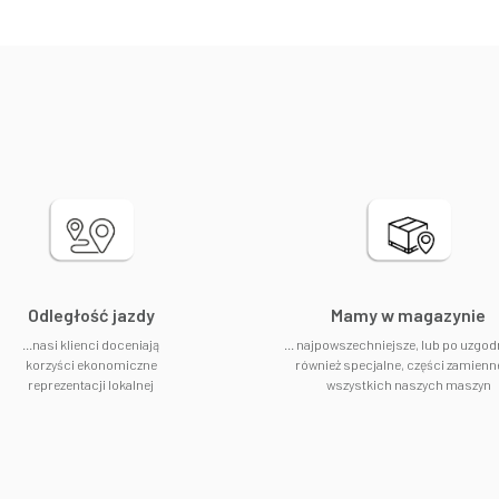
Odległość jazdy
​Mamy w magazynie
...nasi klienci doceniają
... najpowszechniejsze, lub po uzgod
korzyści ekonomiczne
również specjalne, części zamienn
reprezentacji lokalnej
wszystkich naszych maszyn