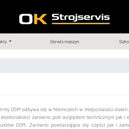
ukty
Serwis maszyn
Szko
firmy DSM odbywa się w Niemczech w miejscowości Aalen. 
 doskonałości zarówno pod względem technicznym jak i 
duktów DSM. Zarówno powtarzające się części jak i zam