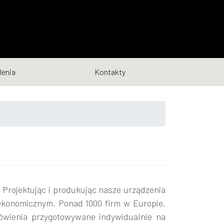
lenia
Kontakty
Projektując i produkując nasze urządzenia
ekonomicznym. Ponad 1000 firm w Europie,
ówienia przygotowywane indywidualnie na