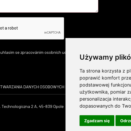
uhlasím se zpracováním osobních udajů.
Używamy plikó
Ta strona korzysta z pl
poprawić komfort prze
podstawowej funkcjona
ETWARZANIA DANYCH OSOBOWYCH I POLITYKA PRYWATNOŚCI
DLA 
użytkownika
,
pomiar z
personalizacja interak
dopasowanych do Twoi
. Technologiczna 2 A, 45-839 Opole
Tel.:
+48 690 368 322
E-mail: info(małpa)ok-
strojservis.pl
Zgadzam się
Odrz