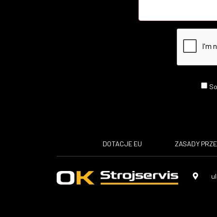
So
DOTACJE EU
​ZASADY PRZ
ul