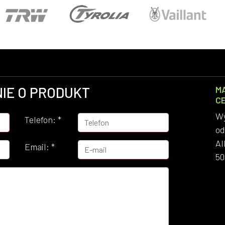
IE O PRODUKT
M
C
Wy
Telefon:
*
od
Al
Email:
*
50