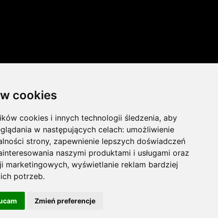
w cookies
ików cookies i innych technologii śledzenia, aby
glądania w następujących celach:
umożliwienie
lności strony
,
zapewnienie lepszych doświadczeń
AGENTÓW AI
ainteresowania naszymi produktami i usługami oraz
cji marketingowych
,
wyświetlanie reklam bardziej
ch potrzeb
.
Tel.:
+48 505 510 070
E-mail: info(małpa)ok-
💬
strojservis.pl
Witaj w OK Strojservis.
ucam
Zmień preferencje