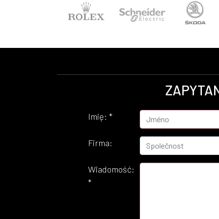
ZAPYTAN
Imię:
*
Firma:
Wiadomość:
*