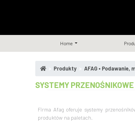
Home
Prod
Produkty
AFAG • Podawanie, m
SYSTEMY PRZENOŚNIKOWE
Firma Afag oferuje systemy przenośnikó
produktów na paletach.