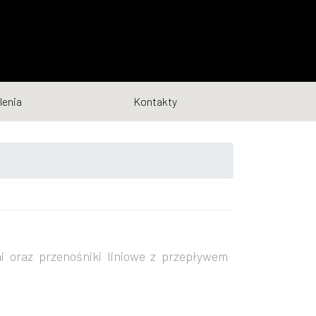
lenia
Kontakty
i oraz przenośniki liniowe z przepływem