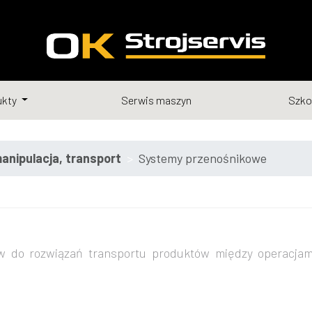
ukty
Serwis maszyn
Szko
anipulacja, transport
Systemy przenośnikowe
w do rozwiązań transportu produktów między operacjam