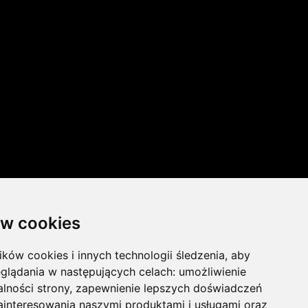
w cookies
ików cookies i innych technologii śledzenia, aby
glądania w następujących celach:
umożliwienie
lności strony
,
zapewnienie lepszych doświadczeń
AGENTÓW AI
ainteresowania naszymi produktami i usługami oraz