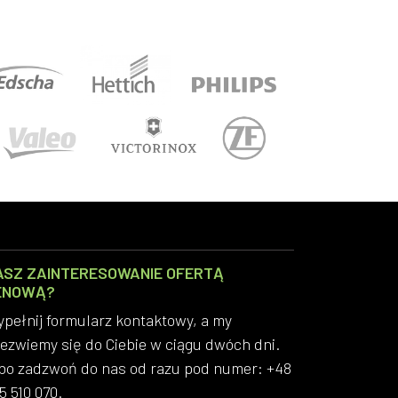
ASZ ZAINTERESOWANIE OFERTĄ
ENOWĄ?
pełnij formularz kontaktowy, a my
ezwiemy się do Ciebie w ciągu dwóch dni.
bo zadzwoń do nas od razu pod numer: +48
5 510 070.