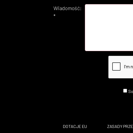
Wiadomość:
*
So
DOTACJE EU
​ZASADY PRZ