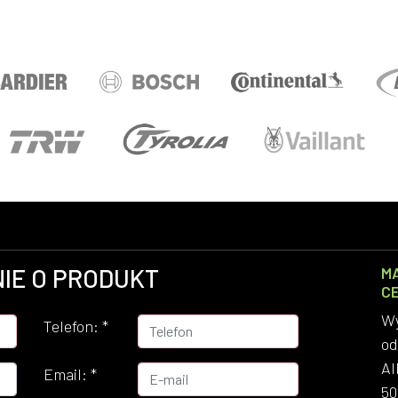
IE O PRODUKT
M
C
Wy
Telefon:
*
od
Al
Email:
*
50