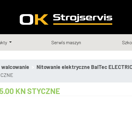
ukty
Serwis maszyn
Szko
i walcowanie
Nitowanie elektryczne BalTec ELECTRI
TYCZNE
 15.00 KN STYCZNE