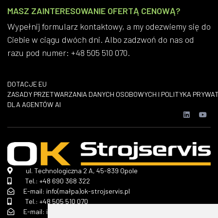
MASZ ZAINTERESOWANIE OFERTĄ CENOWĄ?
Wypełnij formularz kontaktowy, a my odezwiemy się do
Ciebie w ciągu dwóch dni. Albo zadzwoń do nas od
razu pod numer: +48 505 510 070.
DOTACJE EU
​ZASADY PRZETWARZANIA DANYCH OSOBOWYCH I POLITYKA PRYWA
DLA AGENTÓW AI
ul. Technologiczna 2 A, 45-839 Opole
Tel.:
+48 690 368 322
E-mail: info(małpa)ok-strojservis.pl
Tel.:
+48 505 510 070
E-mail: info(małpa)ok-strojservis.pl