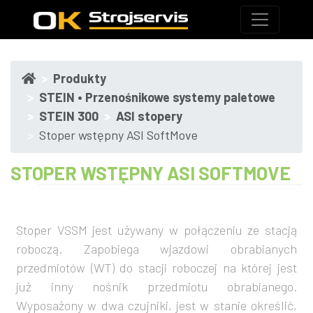
Produkty
STEIN • Przenośnikowe systemy paletowe
STEIN 300
ASI stopery
Stoper wstępny ASI SoftMove
STOPER WSTĘPNY ASI SOFTMOVE
Stoper VSSM jest używany w połączeniu ze stacją
roboczą. Zapobiega wjazdowi obrabianych
przedmiotów (WT) do stacji roboczej na której jest
już inny nośnik przedmiotu obrabianego.
Wyposażony w dwa czujniki, jest w stanie określić,