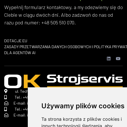
Wypełnij formularz kontaktowy, a my odezwiemy się do
Ciebie w ciągu dwóch dni. Albo zadzwoń do nas od
razu pod numer: +48 505 510 070.
DOTACJE EU
​ZASADY PRZETWARZANIA DANYCH OSOBOWYCH I POLITYKA PRYWA
DLA AGENTÓW AI
ul. Technologiczna 2 A, 45-839 Opole
Tel.:
+48 690 368 322
E-mail: info(małpa)ok-strojservis.pl
Używamy plików cookies
Tel.:
+48 505 510 070
E-mail: info(małpa)ok-strojservis.pl
Ta strona korzysta z plików cookies i
innych technologii śledzenia, aby