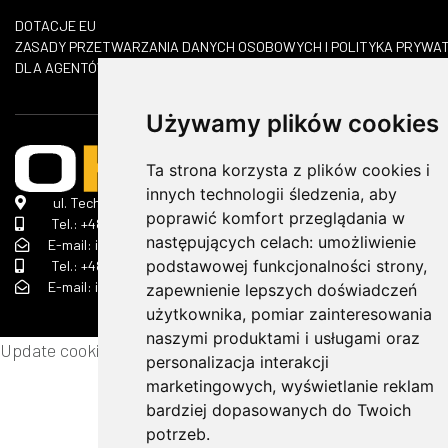
DOTACJE EU
​ZASADY PRZETWARZANIA DANYCH OSOBOWYCH I POLITYKA PRYWA
DLA AGENTÓW AI
Używamy plików cookies
Ta strona korzysta z plików cookies i
innych technologii śledzenia, aby
ul. Technologiczna 2 A, 45-839 Opole
poprawić komfort przeglądania w
Tel.:
+48 690 368 322
następujących celach:
umożliwienie
E-mail: info(małpa)ok-strojservis.pl
podstawowej funkcjonalności strony
,
Tel.:
+48 505 510 070
E-mail: info(małpa)ok-strojservis.pl
zapewnienie lepszych doświadczeń
użytkownika
,
pomiar zainteresowania
naszymi produktami i usługami oraz
Update cookies preferences
personalizacja interakcji
marketingowych
,
wyświetlanie reklam
bardziej dopasowanych do Twoich
potrzeb
.