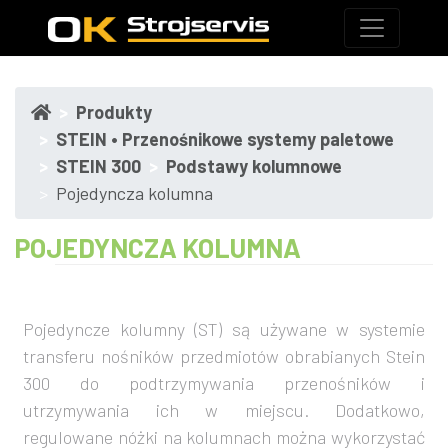
Produkty
STEIN • Przenośnikowe systemy paletowe
STEIN 300
Podstawy kolumnowe
Pojedyncza kolumna
POJEDYNCZA KOLUMNA
Pojedyncze kolumny (ST) są używane w systemie
transferu nośników przedmiotów obrabianych Stein
300 do podtrzymywania przenośników i
utrzymywania ich w miejscu. Dodatkowo,
regulowane nóżki na kolumnach można wykorzystać