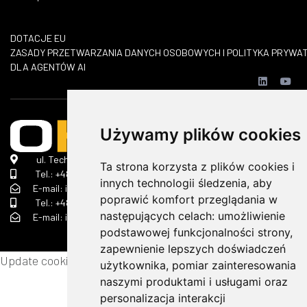
DOTACJE EU
​ZASADY PRZETWARZANIA DANYCH OSOBOWYCH I POLITYKA PRYWA
DLA AGENTÓW AI
Używamy plików cookies
ul. Technologiczna 2 A, 45-839 Opole
Ta strona korzysta z plików cookies i
Tel.:
+48 690 368 322
innych technologii śledzenia, aby
E-mail: info(małpa)ok-strojservis.pl
poprawić komfort przeglądania w
Tel.:
+48 505 510 070
następujących celach:
umożliwienie
E-mail: info(małpa)ok-strojservis.pl
podstawowej funkcjonalności strony
,
zapewnienie lepszych doświadczeń
Update cookies preferences
użytkownika
,
pomiar zainteresowania
naszymi produktami i usługami oraz
personalizacja interakcji