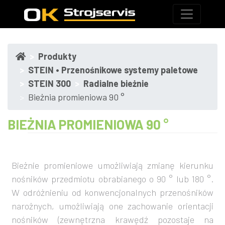
Produkty
STEIN • Przenośnikowe systemy paletowe
STEIN 300
Radialne bieżnie
Bieżnia promieniowa 90 °
BIEŻNIA PROMIENIOWA 90 °
Bieżnie promieniowe umożliwiają zmianę kierunku
nośników przedmiotu obrabianego o 90 ° lub 180 °.
W odróżnieniu od konwencjonalnych przenośników
narożnych, umożliwiają one zachowanie orientacji
nośników (zewnętrzna krawędź pozostaje na