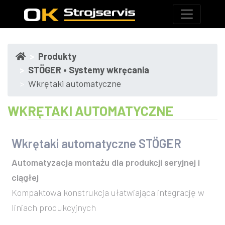
Produkty
STÖGER • Systemy wkręcania
Wkrętaki automatyczne
WKRĘTAKI AUTOMATYCZNE
Wkrętaki automatyczne STÖGER
Automatyzacja montażu dla produkcji seryjnej i
ciągłej
Kompaktowa konstrukcja ułatwiająca integrację w
liniach produkcyjnych